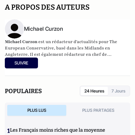
A PROPOS DES AUTEURS
Michael Curzon
Michael Curzon
est un rédacteur d'actualités pour The
European Conservative, basé dans les Midlands en
Angleterre. Il est également rédacteur en chef de
Bournbrook Magazine, qu'il a fondé en 2019, et a
SUIVRE
précédemment écrit pour l'Express Online de Londres. Son
compte Twitter est @MichaelWCurzon.
POPULAIRES
24 Heures
7 Jours
PLUS LUS
PLUS PARTAGES
1
Les Français moins riches que la moyenne