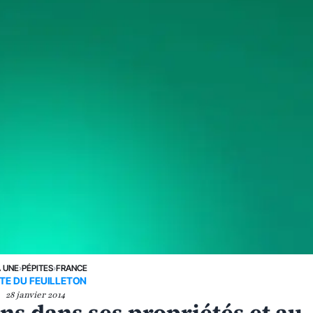
A UNE
›
PÉPITES
›
FRANCE
ITE DU FEUILLETON
28 janvier 2014