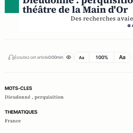
Dieudonné : perquisitio
théâtre de la Main d'Or
Des recherches avai
Aa
100%
Écoutez cet article
0:00min
Aa
MOTS-CLES
Dieudonné ,
perquisition
THEMATIQUES
France