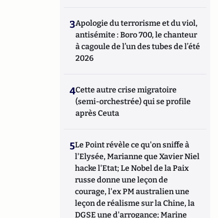
3
Apologie du terrorisme et du viol,
antisémite : Boro 700, le chanteur
à cagoule de l’un des tubes de l’été
2026
4
Cette autre crise migratoire
(semi-orchestrée) qui se profile
après Ceuta
5
Le Point révèle ce qu'on sniffe à
l'Elysée, Marianne que Xavier Niel
hacke l'Etat; Le Nobel de la Paix
russe donne une leçon de
courage, l'ex PM australien une
leçon de réalisme sur la Chine, la
DGSE une d'arrogance; Marine