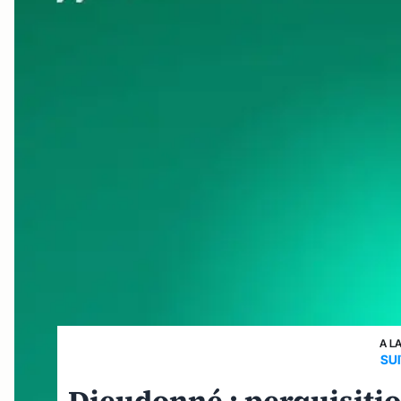
A L
SU