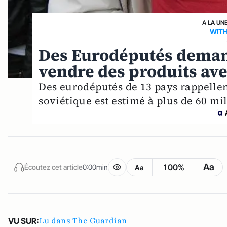
A LA UN
WITH
Des Eurodéputés deman
vendre des produits av
Des eurodéputés de 13 pays rappellen
soviétique est estimé à plus de 60 mil
Aa
100%
Écoutez cet article
0:00min
Aa
Lu dans The Guardian
VU SUR: