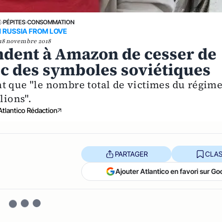
E
›
PÉPITES
›
CONSOMMATION
 RUSSIA FROM LOVE
18 novembre 2018
dent à Amazon de cesser de
ec des symboles soviétiques
t que "le nombre total de victimes du régim
lions".
Atlantico Rédaction
PARTAGER
CLAS
Ajouter Atlantico en favori sur Go