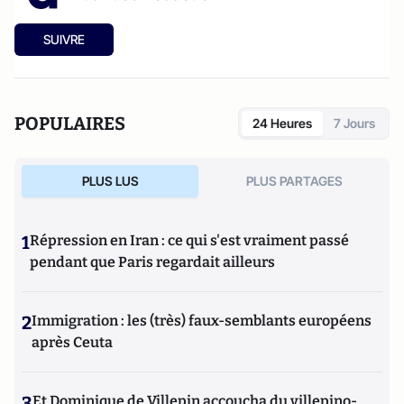
SUIVRE
POPULAIRES
24 Heures
7 Jours
PLUS LUS
PLUS PARTAGES
1
Répression en Iran : ce qui s'est vraiment passé
pendant que Paris regardait ailleurs
2
Immigration : les (très) faux-semblants européens
après Ceuta
3
Et Dominique de Villepin accoucha du villepino-