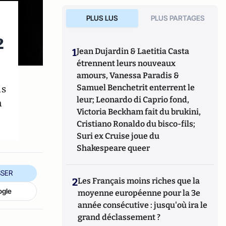
PLUS LUS
PLUS PARTAGES
2
1
Jean Dujardin & Laetitia Casta
étrennent leurs nouveaux
amours, Vanessa Paradis &
ns
Samuel Benchetrit enterrent le
leur; Leonardo di Caprio fond,
n
Victoria Beckham fait du brukini,
Cristiano Ronaldo du bisco-fils;
Suri ex Cruise joue du
Shakespeare queer
SER
2
Les Français moins riches que la
ogle
moyenne européenne pour la 3e
année consécutive : jusqu'où ira le
grand déclassement ?