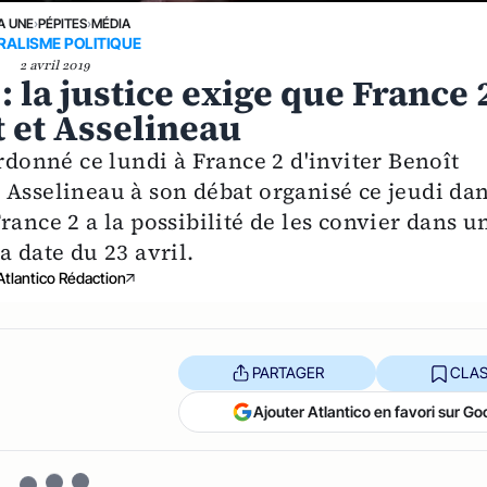
A UNE
›
PÉPITES
›
MÉDIA
RALISME POLITIQUE
2 avril 2019
 la justice exige que France 
 et Asselineau
ordonné ce lundi à France 2 d'inviter Benoît
 Asselineau à son débat organisé ce jeudi da
rance 2 a la possibilité de les convier dans u
a date du 23 avril.
Atlantico Rédaction
PARTAGER
CLAS
Ajouter Atlantico en favori sur Go