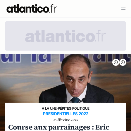
A LA UNE
›
PÉPITES
›
POLITIQUE
PRESIDENTIELLES 2022
15 février 2022
Course aux parrainages : Eric