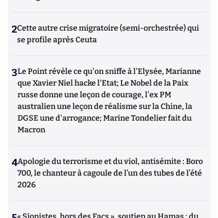
2
Cette autre crise migratoire (semi-orchestrée) qui
se profile après Ceuta
3
Le Point révèle ce qu'on sniffe à l'Elysée, Marianne
que Xavier Niel hacke l'Etat; Le Nobel de la Paix
russe donne une leçon de courage, l'ex PM
australien une leçon de réalisme sur la Chine, la
DGSE une d'arrogance; Marine Tondelier fait du
Macron
4
Apologie du terrorisme et du viol, antisémite : Boro
700, le chanteur à cagoule de l’un des tubes de l’été
2026
5
« Sionistes, hors des Facs », soutien au Hamas : du