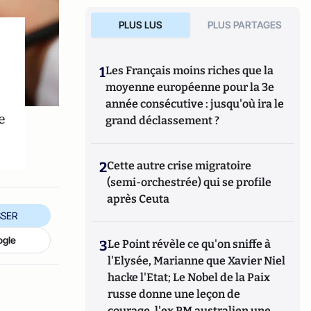
PLUS LUS
PLUS PARTAGES
1
Les Français moins riches que la
moyenne européenne pour la 3e
année consécutive : jusqu'où ira le
e
grand déclassement ?
2
Cette autre crise migratoire
(semi-orchestrée) qui se profile
après Ceuta
SER
ogle
3
Le Point révèle ce qu'on sniffe à
l'Elysée, Marianne que Xavier Niel
hacke l'Etat; Le Nobel de la Paix
russe donne une leçon de
courage, l'ex PM australien une