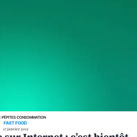
E
›
PÉPITES
›
CONSOMMATION
FAST FOOD
17 janvier 2012