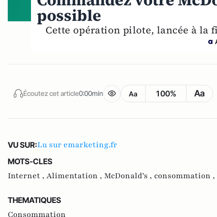
Commandez votre McDo su
possible
Cette opération pilote, lancée à la f
Aa
100%
Écoutez cet article
0:00min
Aa
Lu sur emarketing.fr
VU SUR:
MOTS-CLES
Internet ,
Alimentation ,
McDonald's ,
consommation ,
THEMATIQUES
Consommation