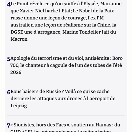
4
Le Point révèle ce qu'on sniffe à l'Elysée, Marianne
que Xavier Niel hacke l'Etat; Le Nobel de la Paix
russe donne une leçon de courage, l'ex PM
australien une leçon de réalisme sur la Chine, la
DGSE une d'arrogance; Marine Tondelier fait du
Macron
5
Apologie du terrorisme et du viol, antisémite : Boro
700, le chanteur à cagoule de l’un des tubes de l’été
2026
6
Bons baisers de Russie ? Voilà ce qui se cache
derrière les attaques aux drones à l'aéroport de
Leipzig
7
« Sionistes, hors des Facs », soutien au Hamas : du
GUD à LFI, les mêmes slogans, la même haine