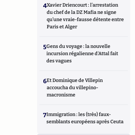
4
Xavier Driencourt : l’arrestation
du chef de la DZ Mafia ne signe
qu’une vraie-fausse détente entre
Paris et Alger
5
Gens du voyage : la nouvelle
incursion régalienne d'Attal fait
des vagues
6
Et Dominique de Villepin
accoucha du villepino-
macronisme
7
Immigration : les (très) faux-
semblants européens après Ceuta