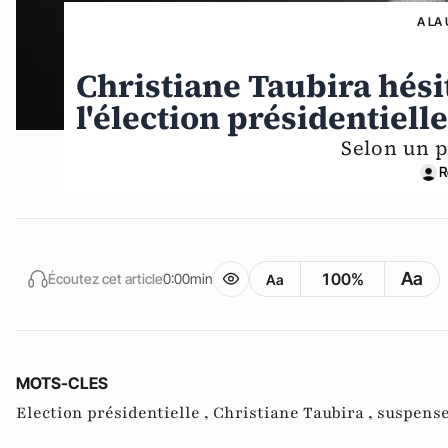
A LA
Christiane Taubira hésit
l'élection présidentiell
Selon un pr
R
Aa
100%
Écoutez cet article
0:00min
Aa
MOTS-CLES
Election présidentielle ,
Christiane Taubira ,
suspens