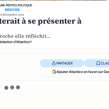
 UNE
›
PÉPITES
›
POLITIQUE
INDECISE
8 décembre 2021
erait à se présenter à
e
oche elle réfléchit...
édaction d'Atlantico
PARTAGER
CLAS
Ajouter Atlantico en favori sur Go
e