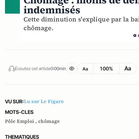
Chômage : moins de de
indemnisés
Cette diminution s'explique par la ba
chômage.
Aa
100%
Écoutez cet article
0:00min
Aa
Lu sur Le Figaro
VU SUR:
MOTS-CLES
Pôle Emploi ,
chômage
THEMATIQUES