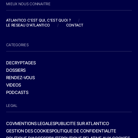
MIEUX NOUS CONNAITRE
ATLANTICO C'EST QUI, C'EST QUOI ?
/
LE RESEAU D'ATLANTICO
/
CONTACT
CATEGORIES
DECRYPTAGES
DOSSIERS
RENDEZ-VOUS
VIDEOS
PODCASTS
LEGAL
CGV
MENTIONS LEGALES
PUBLICITE SUR ATLANTICO
GESTION DES COOKIES
POLITIQUE DE CONFIDENTIALITE