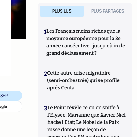
PLUS LUS
PLUS PARTAGES
1
Les Français moins riches que la
moyenne européenne pour la 3e
année consécutive : jusqu'où ira le
grand déclassement ?
2
Cette autre crise migratoire
(semi-orchestrée) qui se profile
après Ceuta
SER
ogle
3
Le Point révèle ce qu'on sniffe à
l'Elysée, Marianne que Xavier Niel
hacke l'Etat; Le Nobel de la Paix
russe donne une leçon de
courage, l'ex PM australien une