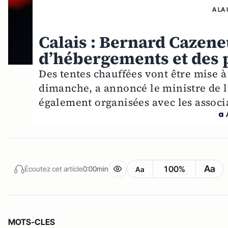
A LA
Calais : Bernard Cazen
d’hébergements et des p
Des tentes chauffées vont être mise à
dimanche, a annoncé le ministre de l
également organisées avec les associa
Aa
100%
Écoutez cet article
0:00min
Aa
MOTS-CLES