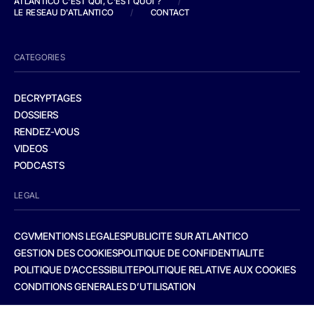
ATLANTICO C'EST QUI, C'EST QUOI ?
/
LE RESEAU D'ATLANTICO
/
CONTACT
CATEGORIES
DECRYPTAGES
DOSSIERS
RENDEZ-VOUS
VIDEOS
PODCASTS
LEGAL
CGV
MENTIONS LEGALES
PUBLICITE SUR ATLANTICO
GESTION DES COOKIES
POLITIQUE DE CONFIDENTIALITE
POLITIQUE D’ACCESSIBILITE
POLITIQUE RELATIVE AUX COOKIES
CONDITIONS GENERALES D’UTILISATION