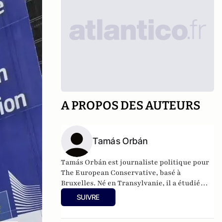
A PROPOS DES AUTEURS
Tamás Orbán
Tamás Orbán est journaliste politique pour
The European Conservative, basé à
Bruxelles. Né en Transylvanie, il a étudié
l'histoire et les relations internationales à
SUIVRE
Kolozsvár et a travaillé pour plusieurs
instituts de recherche politique à Budapest.