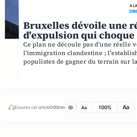
A L
DIR
Bruxelles dévoile une 
d'expulsion qui choque
Ce plan ne découle pas d'une réelle 
l'immigration clandestine ; l'establ
populistes de gagner du terrain sur l
Aa
100%
Écoutez cet article
0:00min
Aa