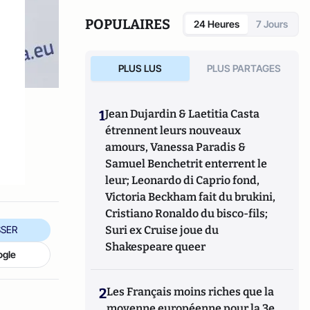
Ses intérêts incluent l'actualité, les
mouvements sociaux, la géopolitique et la
POPULAIRES
24 Heures
7 Jours
sécurité de l'Europe centrale.
PLUS LUS
PLUS PARTAGES
1
Jean Dujardin & Laetitia Casta
étrennent leurs nouveaux
amours, Vanessa Paradis &
Samuel Benchetrit enterrent le
leur; Leonardo di Caprio fond,
Victoria Beckham fait du brukini,
Cristiano Ronaldo du bisco-fils;
Suri ex Cruise joue du
SER
Shakespeare queer
ogle
2
Les Français moins riches que la
moyenne européenne pour la 3e