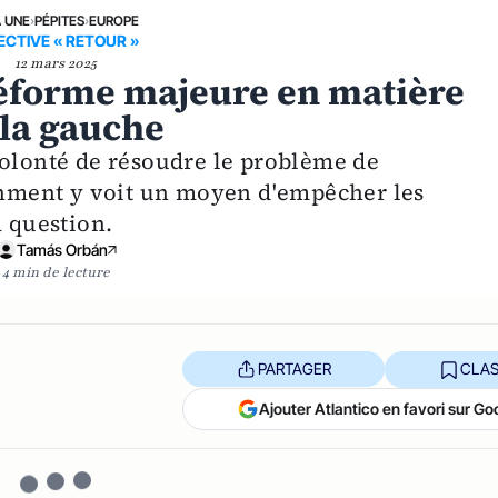
A UNE
›
PÉPITES
›
EUROPE
ECTIVE « RETOUR »
12 mars 2025
réforme majeure en matière
 la gauche
volonté de résoudre le problème de
ishment y voit un moyen d'empêcher les
a question.
Tamás Orbán
4 min de lecture
PARTAGER
CLAS
Ajouter Atlantico en favori sur Go