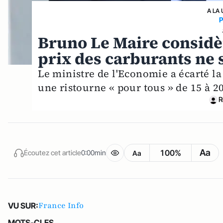
A LA 
Bruno Le Maire considèr
prix des carburants ne 
Le ministre de l'Economie a écarté l
une ristourne « pour tous » de 15 à 2
R
Aa
100%
Écoutez cet article
0:00min
Aa
France Info
VU SUR:
MOTS-CLES