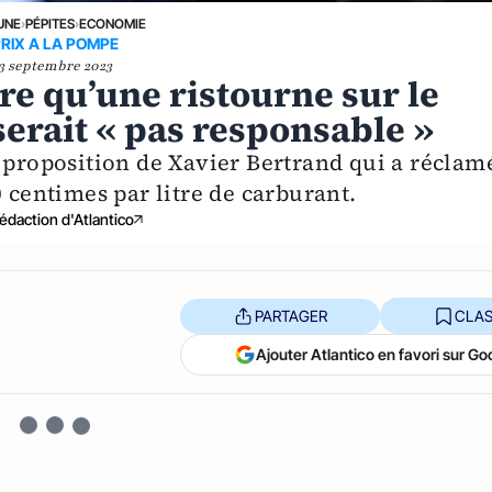
UNE
›
PÉPITES
›
ECONOMIE
PRIX A LA POMPE
3 septembre 2023
e qu’une ristourne sur le
serait « pas responsable »
a proposition de Xavier Bertrand qui a réclam
0 centimes par litre de carburant.
édaction d'Atlantico
PARTAGER
CLAS
Ajouter Atlantico en favori sur Go