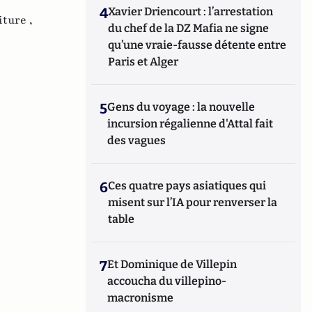
4
Xavier Driencourt : l’arrestation
iture ,
du chef de la DZ Mafia ne signe
qu’une vraie-fausse détente entre
Paris et Alger
5
Gens du voyage : la nouvelle
incursion régalienne d'Attal fait
des vagues
6
Ces quatre pays asiatiques qui
misent sur l’IA pour renverser la
table
7
Et Dominique de Villepin
accoucha du villepino-
macronisme