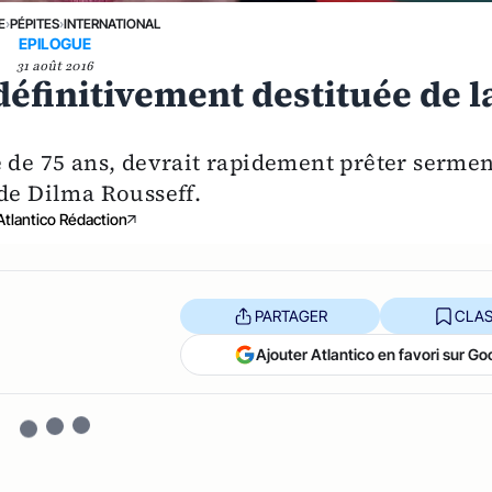
E
›
PÉPITES
›
INTERNATIONAL
EPILOGUE
31 août 2016
définitivement destituée de l
é de 75 ans, devrait rapidement prêter sermen
 de Dilma Rousseff.
Atlantico Rédaction
PARTAGER
CLAS
Ajouter Atlantico en favori sur Go