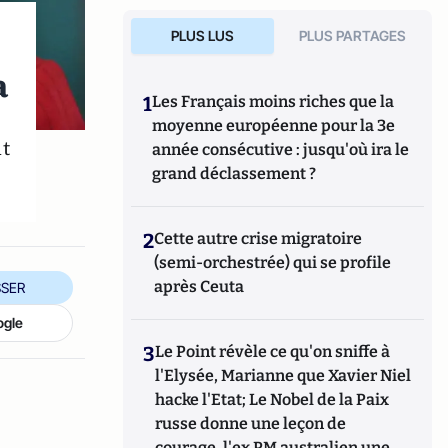
PLUS LUS
PLUS PARTAGES
a
1
Les Français moins riches que la
moyenne européenne pour la 3e
t
année consécutive : jusqu'où ira le
grand déclassement ?
2
Cette autre crise migratoire
(semi-orchestrée) qui se profile
après Ceuta
SER
ogle
3
Le Point révèle ce qu'on sniffe à
l'Elysée, Marianne que Xavier Niel
hacke l'Etat; Le Nobel de la Paix
russe donne une leçon de
courage, l'ex PM australien une