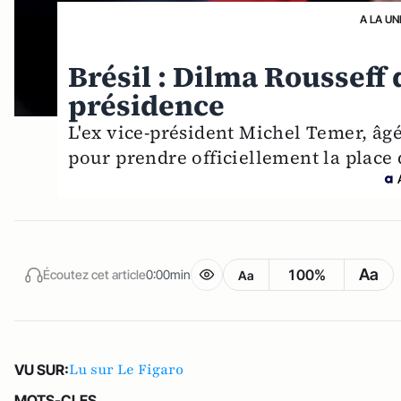
A LA UN
Brésil : Dilma Rousseff 
présidence
L'ex vice-président Michel Temer, âg
pour prendre officiellement la place
Aa
100%
Écoutez cet article
0:00min
Aa
Lu sur Le Figaro
VU SUR:
MOTS-CLES