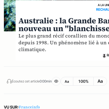
A LA UN
RECHAU
Australie : la Grande Ba
nouveau un "blanchiss
Le plus grand récif corallien du mon
depuis 1998. Un phénomène lié à un
climatique.
R
Aa
100%
Écoutez cet article
0:00min
Aa
Franceinfo
VU SUR: