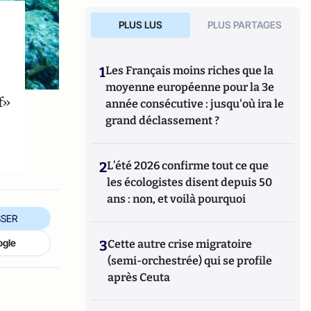
PLUS LUS
PLUS PARTAGES
1
Les Français moins riches que la
moyenne européenne pour la 3e
f»
année consécutive : jusqu'où ira le
grand déclassement ?
2
L’été 2026 confirme tout ce que
les écologistes disent depuis 50
ans : non, et voilà pourquoi
SER
ogle
3
Cette autre crise migratoire
(semi-orchestrée) qui se profile
après Ceuta