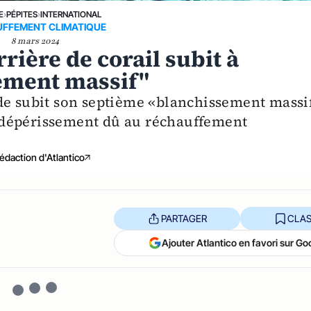
E
›
PÉPITES
›
INTERNATIONAL
FFEMENT CLIMATIQUE
8 mars 2024
rrière de corail subit à
ement massif"
de subit son septième «blanchissement massi
 dépérissement dû au réchauffement
édaction d'Atlantico
PARTAGER
CLAS
Ajouter Atlantico en favori sur Go