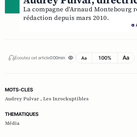
Audrey Pulvar, directri
La compagne d'Arnaud Montebourg rem
rédaction depuis mars 2010.
Aa
100%
Écoutez cet article
0:00min
Aa
MOTS-CLES
Audrey Pulvar ,
Les Inrockuptibles
THEMATIQUES
Média