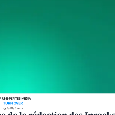
A UNE
›
PÉPITES
›
MÉDIA
TURN OVER
13 juillet 2012