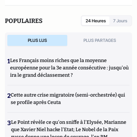
POPULAIRES
24 Heures
7 Jours
PLUS LUS
PLUS PARTAGES
1
Les Français moins riches que la moyenne
européenne pour la 3e année consécutive : jusqu'où
ira le grand déclassement ?
2
Cette autre crise migratoire (semi-orchestrée) qui
se profile après Ceuta
3
Le Point révèle ce qu'on sniffe à l'Elysée, Marianne
que Xavier Niel hacke l'Etat; Le Nobel de la Paix
russe donne une leçon de courage, l'ex PM