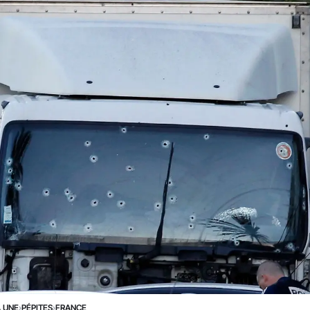
A UNE
›
PÉPITES
›
FRANCE