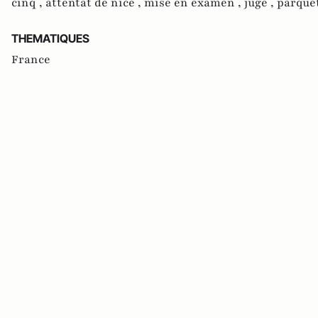
cinq ,
attentat de nice ,
mise en examen ,
juge ,
parquet
THEMATIQUES
France