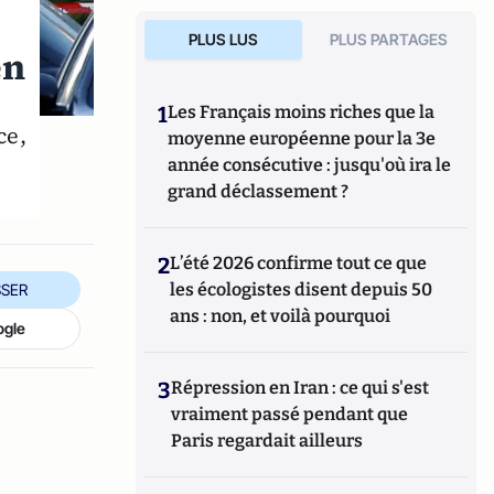
PLUS LUS
PLUS PARTAGES
en
1
Les Français moins riches que la
ce,
moyenne européenne pour la 3e
année consécutive : jusqu'où ira le
grand déclassement ?
2
L’été 2026 confirme tout ce que
les écologistes disent depuis 50
SER
ans : non, et voilà pourquoi
ogle
3
Répression en Iran : ce qui s'est
vraiment passé pendant que
Paris regardait ailleurs