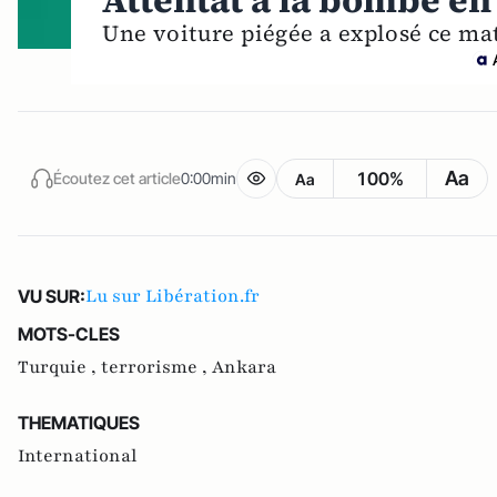
Attentat à la bombe en
Une voiture piégée a explosé ce mat
Aa
100%
Écoutez cet article
0:00min
Aa
Lu sur Libération.fr
VU SUR:
MOTS-CLES
Turquie ,
terrorisme ,
Ankara
THEMATIQUES
International