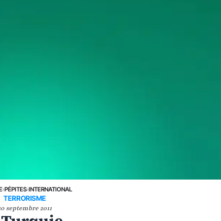
E
›
PÉPITES
›
INTERNATIONAL
TERRORISME
20 septembre 2011