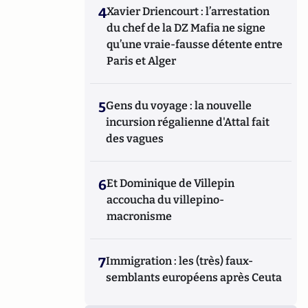
4
Xavier Driencourt : l’arrestation
du chef de la DZ Mafia ne signe
qu’une vraie-fausse détente entre
Paris et Alger
5
Gens du voyage : la nouvelle
incursion régalienne d'Attal fait
des vagues
6
Et Dominique de Villepin
accoucha du villepino-
macronisme
7
Immigration : les (très) faux-
semblants européens après Ceuta