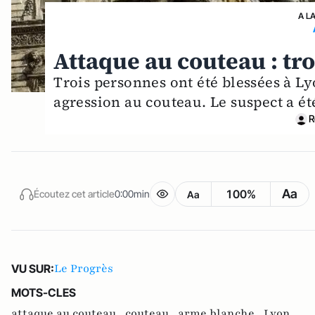
A L
Attaque au couteau : tro
Trois personnes ont été blessées à L
agression au couteau. Le suspect a été
R
Aa
100%
Écoutez cet article
0:00min
Aa
Le Progrès
VU SUR:
MOTS-CLES
attaque au couteau ,
couteau ,
arme blanche ,
Lyon