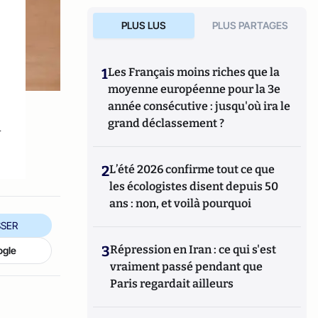
PLUS LUS
PLUS PARTAGES
1
Les Français moins riches que la
moyenne européenne pour la 3e
année consécutive : jusqu'où ira le
grand déclassement ?
n
2
L’été 2026 confirme tout ce que
les écologistes disent depuis 50
ans : non, et voilà pourquoi
SER
3
Répression en Iran : ce qui s'est
ogle
vraiment passé pendant que
Paris regardait ailleurs