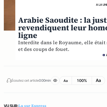
A LA UN
Arabie Saoudite : la jus
revendiquent leur homo
ligne
Interdite dans le Royaume, elle était
et des coups de fouet.
Aa
100%
Écoutez cet article
0:00min
Aa
Lu sur Express
VU SUR: