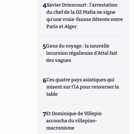
4
Xavier Driencourt : l’arrestation
du chef de la DZ Mafia ne signe
qu’une vraie-fausse détente entre
Paris et Alger
5
Gens du voyage : la nouvelle
incursion régalienne d'Attal fait
des vagues
6
Ces quatre pays asiatiques qui
misent sur l’IA pour renverser la
table
7
Et Dominique de Villepin
accoucha du villepino-
macronisme