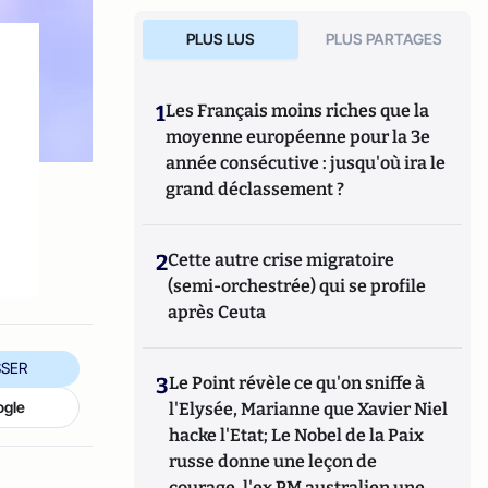
PLUS LUS
PLUS PARTAGES
1
Les Français moins riches que la
moyenne européenne pour la 3e
année consécutive : jusqu'où ira le
grand déclassement ?
2
Cette autre crise migratoire
(semi-orchestrée) qui se profile
après Ceuta
SER
3
Le Point révèle ce qu'on sniffe à
ogle
l'Elysée, Marianne que Xavier Niel
hacke l'Etat; Le Nobel de la Paix
russe donne une leçon de
courage, l'ex PM australien une