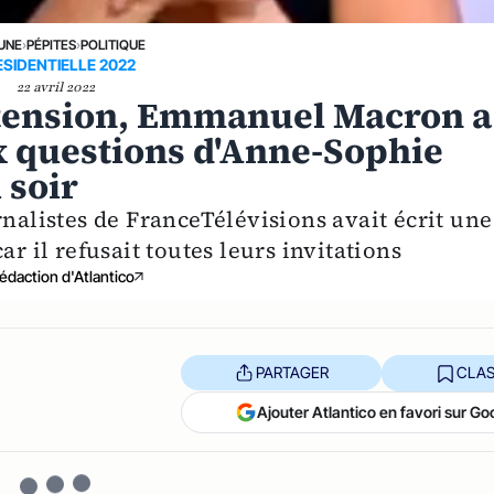
 UNE
›
PÉPITES
›
POLITIQUE
ESIDENTIELLE 2022
22 avril 2022
 tension, Emmanuel Macron a
 questions d'Anne-Sophie
 soir
rnalistes de FranceTélévisions avait écrit une
ar il refusait toutes leurs invitations
édaction d'Atlantico
PARTAGER
CLAS
Ajouter Atlantico en favori sur Go