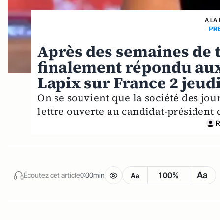
A LA
PR
Après des semaines de
finalement répondu aux
Lapix sur France 2 jeudi
On se souvient que la société des jou
lettre ouverte au candidat-président c
R
Aa
100%
Écoutez cet article
0:00min
Aa