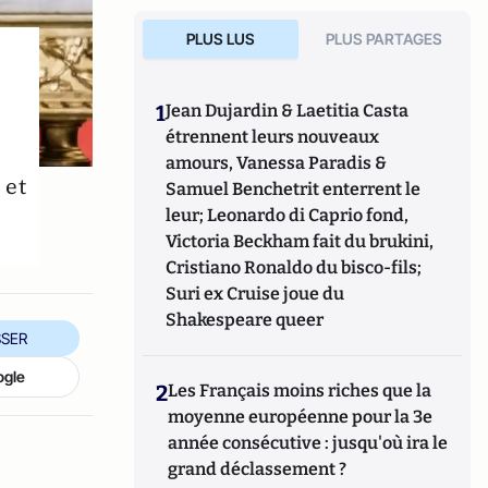
PLUS LUS
PLUS PARTAGES
1
Jean Dujardin & Laetitia Casta
étrennent leurs nouveaux
amours, Vanessa Paradis &
 et
Samuel Benchetrit enterrent le
leur; Leonardo di Caprio fond,
Victoria Beckham fait du brukini,
Cristiano Ronaldo du bisco-fils;
Suri ex Cruise joue du
Shakespeare queer
SER
ogle
2
Les Français moins riches que la
moyenne européenne pour la 3e
année consécutive : jusqu'où ira le
grand déclassement ?