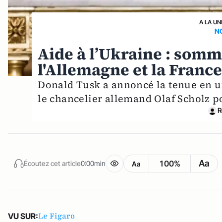
A LA UN
N
Aide à l’Ukraine : somm
l'Allemagne et la France
Donald Tusk a annoncé la tenue en
le chancelier allemand Olaf Scholz po
R
Aa
100%
Écoutez cet article
0:00min
Aa
Le Figaro
VU SUR: