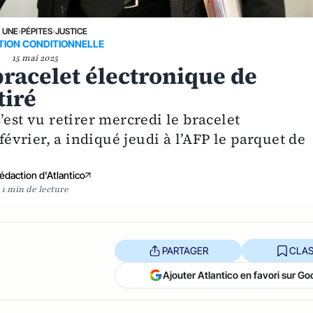
A UNE
›
PÉPITES
›
JUSTICE
TION CONDITIONNELLE
15 mai 2025
 bracelet électronique de
tiré
’est vu retirer mercredi le bracelet
février, a indiqué jeudi à l’AFP le parquet de
édaction d'Atlantico
1 min de lecture
PARTAGER
CLAS
Ajouter Atlantico en favori sur Go