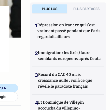
PLUS LUS
PLUS PARTAGES
1
Répression en Iran : ce qui s'est
vraiment passé pendant que Paris
regardait ailleurs
2
Immigration : les (très) faux-
semblants européens après Ceuta
3
Record du CAC 40 mais
croissance nulle : voilà ce que
révèle le paradoxe français
SER
ogle
4
Et Dominique de Villepin
accoucha du villepino-