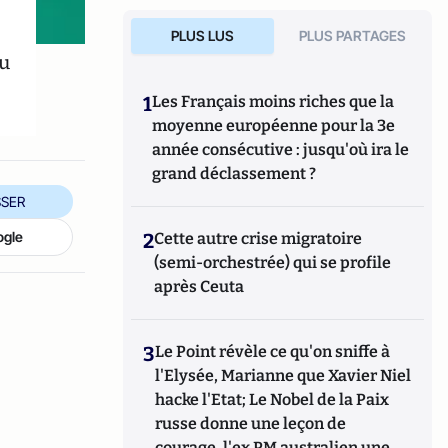
PLUS LUS
PLUS PARTAGES
du
1
Les Français moins riches que la
moyenne européenne pour la 3e
année consécutive : jusqu'où ira le
grand déclassement ?
SER
ogle
2
Cette autre crise migratoire
(semi-orchestrée) qui se profile
après Ceuta
3
Le Point révèle ce qu'on sniffe à
l'Elysée, Marianne que Xavier Niel
hacke l'Etat; Le Nobel de la Paix
russe donne une leçon de
courage, l'ex PM australien une