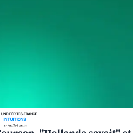
A UNE
›
PÉPITES
›
FRANCE
INTUITIONS
17 juillet 2013