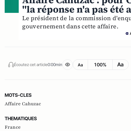
Affaire Cahuzac : pour 
"la réponse n'a pas été 
Le président de la commission d'enqu
gouvernement dans cette affaire.
Aa
100%
Écoutez cet article
0:00min
Aa
MOTS-CLES
Affaire Cahuzac
THEMATIQUES
France