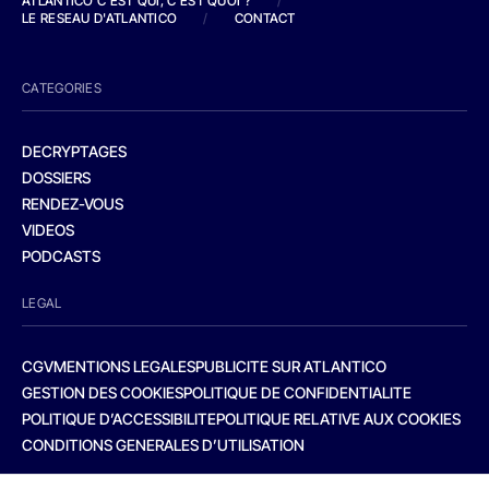
ATLANTICO C'EST QUI, C'EST QUOI ?
/
LE RESEAU D'ATLANTICO
/
CONTACT
CATEGORIES
DECRYPTAGES
DOSSIERS
RENDEZ-VOUS
VIDEOS
PODCASTS
LEGAL
CGV
MENTIONS LEGALES
PUBLICITE SUR ATLANTICO
GESTION DES COOKIES
POLITIQUE DE CONFIDENTIALITE
POLITIQUE D’ACCESSIBILITE
POLITIQUE RELATIVE AUX COOKIES
CONDITIONS GENERALES D’UTILISATION