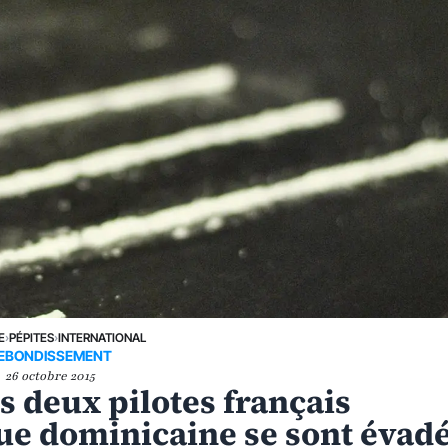
E
›
PÉPITES
›
INTERNATIONAL
EBONDISSEMENT
26 octobre 2015
es deux pilotes français
ue dominicaine se sont évad