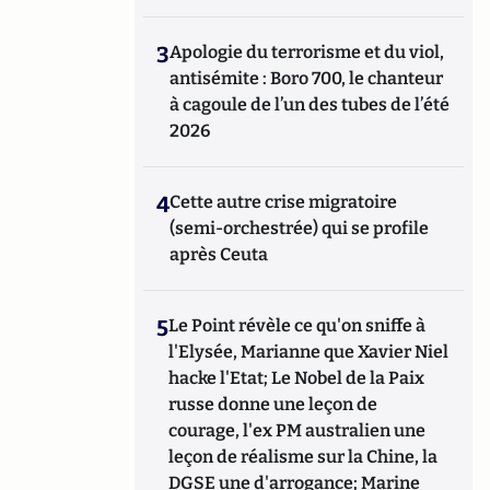
3
Apologie du terrorisme et du viol,
antisémite : Boro 700, le chanteur
à cagoule de l’un des tubes de l’été
2026
4
Cette autre crise migratoire
(semi-orchestrée) qui se profile
après Ceuta
5
Le Point révèle ce qu'on sniffe à
l'Elysée, Marianne que Xavier Niel
hacke l'Etat; Le Nobel de la Paix
russe donne une leçon de
courage, l'ex PM australien une
leçon de réalisme sur la Chine, la
DGSE une d'arrogance; Marine