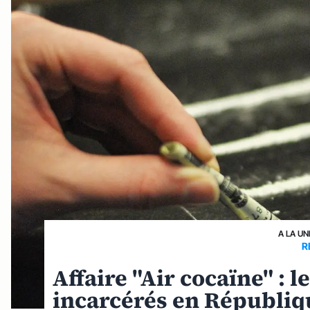
A LA UN
R
Affaire "Air cocaïne" : l
incarcérés en Républiq