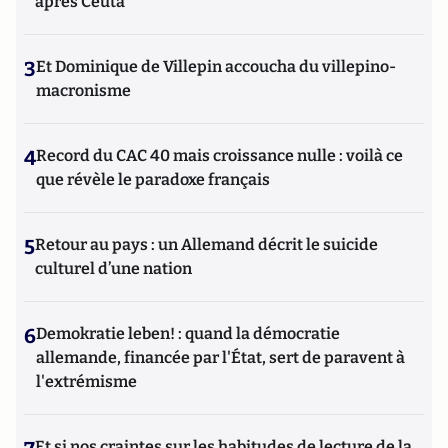
après Ceuta
3
Et Dominique de Villepin accoucha du villepino-
macronisme
4
Record du CAC 40 mais croissance nulle : voilà ce
que révèle le paradoxe français
5
Retour au pays : un Allemand décrit le suicide
culturel d’une nation
6
Demokratie leben! : quand la démocratie
allemande, financée par l'État, sert de paravent à
l'extrémisme
Et si nos craintes sur les habitudes de lecture de la