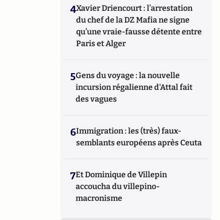
4
Xavier Driencourt : l’arrestation
du chef de la DZ Mafia ne signe
qu’une vraie-fausse détente entre
Paris et Alger
5
Gens du voyage : la nouvelle
incursion régalienne d'Attal fait
des vagues
6
Immigration : les (très) faux-
semblants européens après Ceuta
7
Et Dominique de Villepin
accoucha du villepino-
macronisme