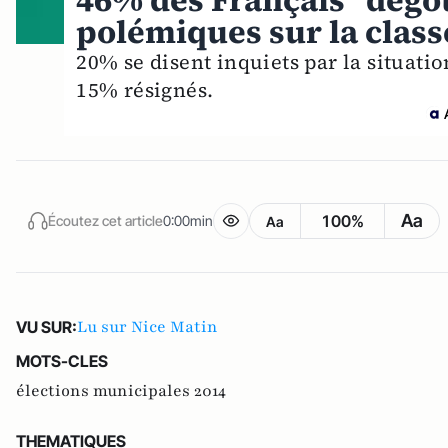
46% des Français "dégoû
polémiques sur la class
20% se disent inquiets par la situatio
15% résignés.
Aa
100%
Écoutez cet article
0:00min
Aa
Lu sur Nice Matin
VU SUR:
MOTS-CLES
élections municipales 2014
THEMATIQUES