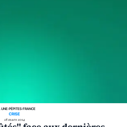
A UNE
›
PÉPITES
›
FRANCE
CRISE
18 mars 2014