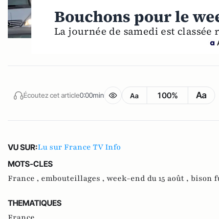
Bouchons pour le wee
La journée de samedi est classée 
Aa
100%
Écoutez cet article
0:00min
Aa
Lu sur France TV Info
VU SUR:
MOTS-CLES
France ,
embouteillages ,
week-end du 15 août ,
bison f
THEMATIQUES
France