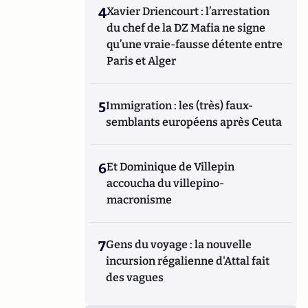
4
Xavier Driencourt : l’arrestation
du chef de la DZ Mafia ne signe
qu’une vraie-fausse détente entre
Paris et Alger
5
Immigration : les (très) faux-
semblants européens après Ceuta
6
Et Dominique de Villepin
accoucha du villepino-
macronisme
7
Gens du voyage : la nouvelle
incursion régalienne d'Attal fait
des vagues