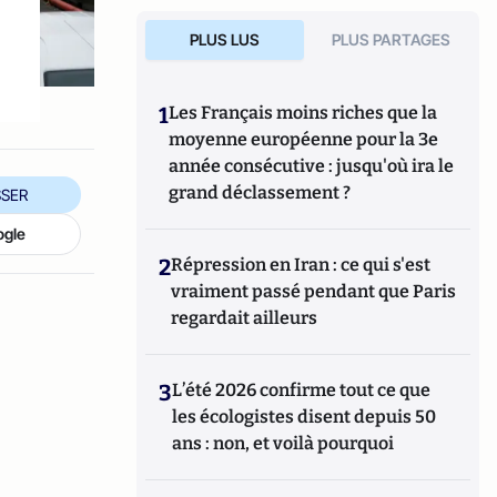
PLUS LUS
PLUS PARTAGES
1
Les Français moins riches que la
moyenne européenne pour la 3e
année consécutive : jusqu'où ira le
grand déclassement ?
SER
ogle
2
Répression en Iran : ce qui s'est
vraiment passé pendant que Paris
regardait ailleurs
3
L’été 2026 confirme tout ce que
les écologistes disent depuis 50
ans : non, et voilà pourquoi