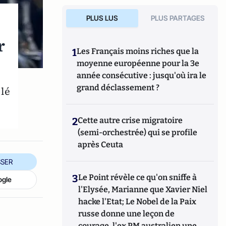
PLUS LUS
PLUS PARTAGES
r
1
Les Français moins riches que la
moyenne européenne pour la 3e
année consécutive : jusqu'où ira le
grand déclassement ?
elé
2
Cette autre crise migratoire
(semi-orchestrée) qui se profile
après Ceuta
SER
3
Le Point révèle ce qu'on sniffe à
ogle
l'Elysée, Marianne que Xavier Niel
hacke l'Etat; Le Nobel de la Paix
russe donne une leçon de
courage, l'ex PM australien une