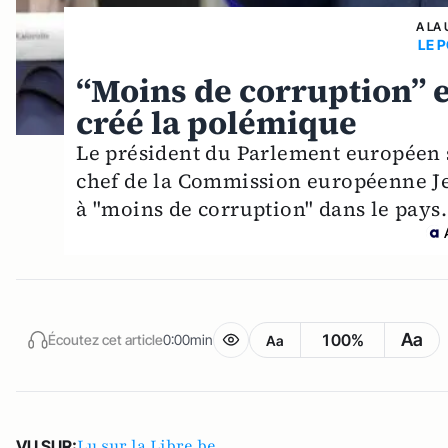
A LA 
LE 
“Moins de corruption” e
créé la polémique
Le président du Parlement européen s
chef de la Commission européenne Jea
à "moins de corruption" dans le pays.
Aa
100%
Écoutez cet article
0:00min
Aa
Lu sur la Libre.be
VU SUR: