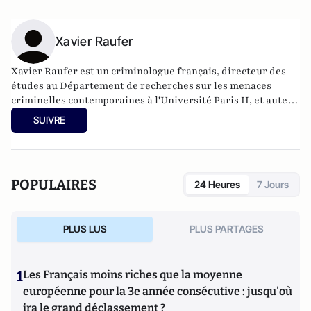
Xavier Raufer
Xavier Raufer est un criminologue français, directeur des
études au Département de recherches sur les menaces
criminelles contemporaines à l'
Université Paris II
, et auteur
de nombreux ouvrages sur le sujet. Dernier en date:
La
SUIVRE
criminalité organisée dans le chaos mondial : mafias,
triades, cartels, clans
. Il est directeur d'études, pôle
sécurité-défense-criminologie du Conservatoire National
des Arts et Métiers.
POPULAIRES
24 Heures
7 Jours
PLUS LUS
PLUS PARTAGES
1
Les Français moins riches que la moyenne
européenne pour la 3e année consécutive : jusqu'où
ira le grand déclassement ?