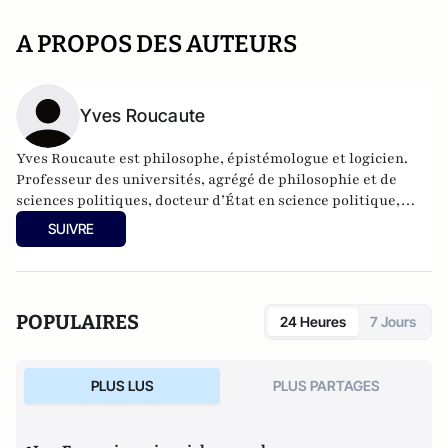
A PROPOS DES AUTEURS
Yves Roucaute
Yves Roucaute est philosophe, épistémologue et logicien.
Professeur des universités, agrégé de philosophie et de
sciences politiques, docteur d’État en science politique,
docteur en philosophie (épistémologie), conférencier pour
SUIVRE
de grands groupes sur les nouvelles technologies et les
relations internationales, il a été conseiller dans 4 cabinets
ministériels, Président du conseil scientifique l’Institut
National des Hautes Etudes et de Sécurité, Directeur
POPULAIRES
24 Heures
7 Jours
national de France Télévision et journaliste.
PLUS LUS
PLUS PARTAGES