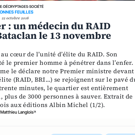
NE
›
DÉCRYPTAGES
›
SOCIÉTÉ
ONNES FEUILLES
22 octobre 2016
er : un médecin du RAID
Bataclan le 13 novembre
u cœur de l’unité d’élite du RAID. Son
té le premier homme à pénétrer dans l’enfer. 
omme le déclare notre Premier ministre devant
élite (RAID, BRI…) se rejoignent sur le pavé d
rente minutes, le quartier est entièrement
n, plus de 3000 personnes à sauver. Extrait de
is aux éditions Albin Michel (1/2).
Matthieu Langlois