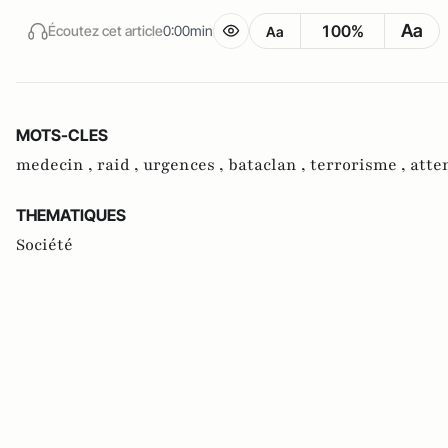
Aa
100%
Écoutez cet article
0:00min
Aa
MOTS-CLES
medecin ,
raid ,
urgences ,
bataclan ,
terrorisme ,
atte
THEMATIQUES
Société