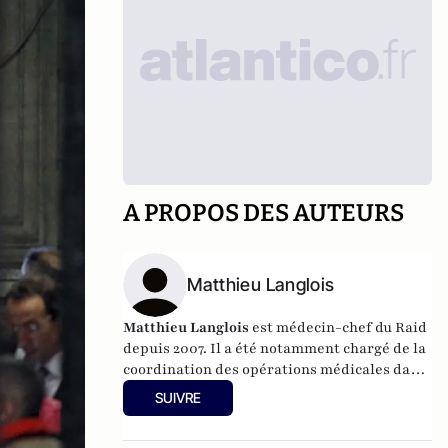
A PROPOS DES AUTEURS
Matthieu Langlois
Matthieu Langlois
est médecin-chef du Raid
depuis 2007. Il a été notamment chargé de la
coordination des opérations médicales dans
les interventions du Raid après les attentats
SUIVRE
de Paris au Bataclan, de Toulouse et de
l’Hyper Cacher.