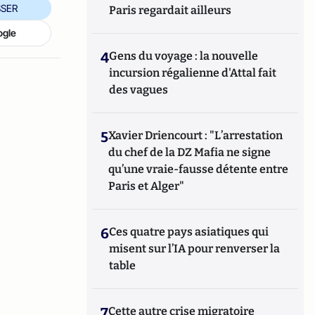
SER
Paris regardait ailleurs
ogle
4
Gens du voyage : la nouvelle
incursion régalienne d'Attal fait
des vagues
5
Xavier Driencourt : "L’arrestation
du chef de la DZ Mafia ne signe
qu’une vraie-fausse détente entre
Paris et Alger"
6
Ces quatre pays asiatiques qui
misent sur l’IA pour renverser la
table
7
Cette autre crise migratoire