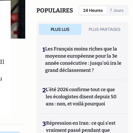
POPULAIRES
24 Heures
7 Jours
PLUS LUS
PLUS PARTAGES
1
Les Français moins riches que la
moyenne européenne pour la 3e
Il
année consécutive : jusqu'où ira le
grand déclassement ?
u
2
L’été 2026 confirme tout ce que
les écologistes disent depuis 50
ans : non, et voilà pourquoi
3
Répression en Iran : ce qui s'est
vraiment passé pendant que