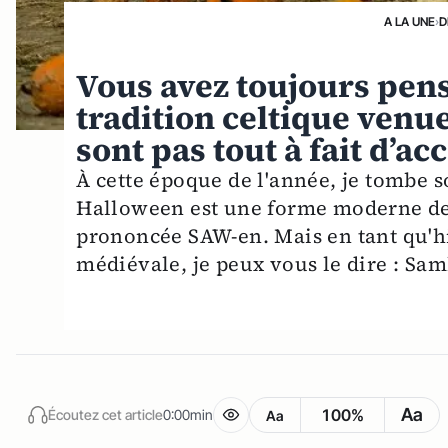
A LA UNE
›
D
Vous avez toujours pen
tradition celtique venue
sont pas tout à fait d’ac
À cette époque de l'année, je tombe 
Halloween est une forme moderne de 
prononcée SAW-en. Mais en tant qu'his
médiévale, je peux vous le dire : Sam
Aa
100%
Écoutez cet article
0:00min
Aa