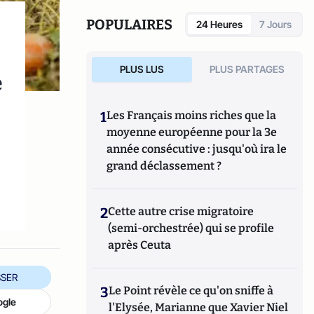
POPULAIRES
24 Heures
7 Jours
PLUS LUS
PLUS PARTAGES
e
1
Les Français moins riches que la
moyenne européenne pour la 3e
année consécutive : jusqu'où ira le
grand déclassement ?
2
Cette autre crise migratoire
(semi-orchestrée) qui se profile
après Ceuta
SER
3
Le Point révèle ce qu'on sniffe à
ogle
l'Elysée, Marianne que Xavier Niel