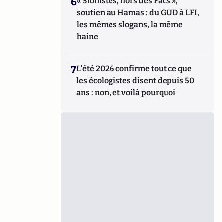
6
« Sionistes, hors des Facs »,
soutien au Hamas : du GUD à LFI,
les mêmes slogans, la même
haine
7
L’été 2026 confirme tout ce que
les écologistes disent depuis 50
ans : non, et voilà pourquoi