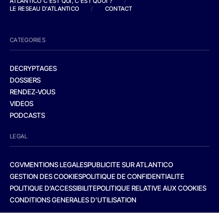
ATLANTICO C'EST QUI, C'EST QUOI ?
/
LE RESEAU D'ATLANTICO
/
CONTACT
CATEGORIES
DECRYPTAGES
DOSSIERS
RENDEZ-VOUS
VIDEOS
PODCASTS
LEGAL
CGV
MENTIONS LEGALES
PUBLICITE SUR ATLANTICO
GESTION DES COOKIES
POLITIQUE DE CONFIDENTIALITE
POLITIQUE D’ACCESSIBILITE
POLITIQUE RELATIVE AUX COOKIES
CONDITIONS GENERALES D’UTILISATION