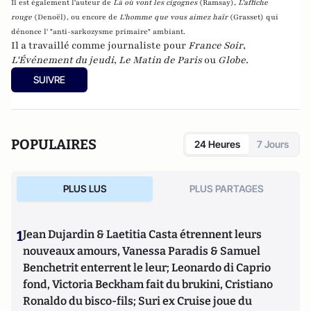
Il est également l'auteur de
Là où vont les cigognes
(Ramsay),
L'affiche
rouge
(Denoël), ou encore de
L'homme que vous aimez haïr
(Grasset)
qui
dénonce l' "anti-sarkozysme primaire" ambiant.
Il a travaillé comme journaliste pour
France Soir
,
L'Événement du jeudi
,
Le Matin de Paris
ou
Globe
.
SUIVRE
POPULAIRES
24 Heures
7 Jours
PLUS LUS
PLUS PARTAGES
1
Jean Dujardin & Laetitia Casta étrennent leurs
nouveaux amours, Vanessa Paradis & Samuel
Benchetrit enterrent le leur; Leonardo di Caprio
fond, Victoria Beckham fait du brukini, Cristiano
Ronaldo du bisco-fils; Suri ex Cruise joue du