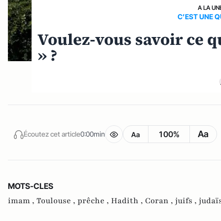
A LA UN
C’EST UNE Q
Voulez-vous savoir ce q
» ?
Aa
100%
Écoutez cet article
0:00min
Aa
MOTS-CLES
imam ,
Toulouse ,
prêche ,
Hadith ,
Coran ,
juifs ,
judaï