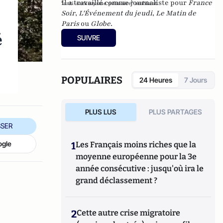
Il a travaillé comme journaliste pour
France
"anti-sarkozysme primaire" ambiant.
Soir
,
L'Événement du jeudi
,
Le Matin de
Paris
ou
Globe
.
é
SUIVRE
POPULAIRES
24 Heures
7 Jours
PLUS LUS
PLUS PARTAGES
SER
ogle
1
Les Français moins riches que la
moyenne européenne pour la 3e
année consécutive : jusqu'où ira le
grand déclassement ?
2
Cette autre crise migratoire