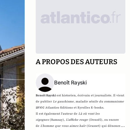
A PROPOS DES AUTEURS
Benoît Rayski
Benoît Rayski
est historien, écrivain et journaliste. Il vient
de publier
Le gauchisme, maladie sénile du communisme
avec
Atlantico Editions et Eyrolles E-books.
Il est également l'auteur de
Là où vont les
cigognes
(Ramsay),
L'affiche rouge
(Denoël), ou encore
de
L'homme que vous aimez haïr
(Grasset)
qui dénonce l'