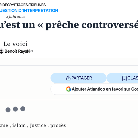
E
›
DÉCRYPTAGES
›
TRIBUNES
UESTION D’INTERPRETATION
4 juin 2022
u’est un « prêche controvers
Le voici
Benoît Rayski
PARTAGER
CLAS
Ajouter Atlantico en favori sur Go
sme ,
islam ,
Justice ,
procès