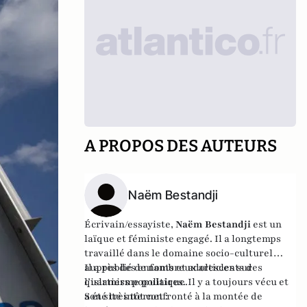
A PROPOS DES AUTEURS
Naëm Bestandji
Écrivain/essayiste,
Naëm Bestandji
est un
laïque et féministe engagé. Il a longtemps
travaillé dans le domaine socio-culturel
auprès des enfants et adolescents des
Il a publié de nombreux articles sur
quartiers populaires. Il y a toujours vécu et
l’islamisme politique.
a été très tôt confronté à la montée de
Son site internet :