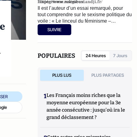
l'intégrisme religieux.
https://www.naembestandji.fr/
Il est l’auteur d’un essai remarqué, pour
tout comprendre sur le sexisme politique du
voile : « Le linceul du féminisme –
de
Caresser l’islamisme dans le sens du voile
SUIVRE
» (éditions Séramis, novembre 2021).
r
POPULAIRES
24 Heures
7 Jours
PLUS LUS
PLUS PARTAGES
1
Les Français moins riches que la
SER
moyenne européenne pour la 3e
ogle
année consécutive : jusqu'où ira le
grand déclassement ?