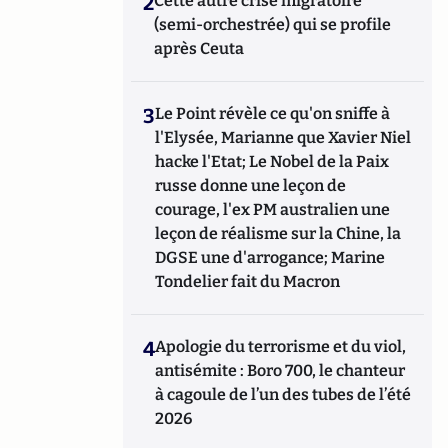
2
Cette autre crise migratoire
(semi-orchestrée) qui se profile
après Ceuta
3
Le Point révèle ce qu'on sniffe à
l'Elysée, Marianne que Xavier Niel
hacke l'Etat; Le Nobel de la Paix
russe donne une leçon de
courage, l'ex PM australien une
leçon de réalisme sur la Chine, la
DGSE une d'arrogance; Marine
Tondelier fait du Macron
4
Apologie du terrorisme et du viol,
antisémite : Boro 700, le chanteur
à cagoule de l’un des tubes de l’été
2026