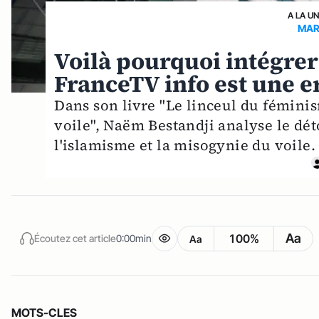
A LA U
MAR
Voilà pourquoi intégrer
FranceTV info est une e
Dans son livre "Le linceul du féminis
voile", Naëm Bestandji analyse le d
l'islamisme et la misogynie du voile.
Aa
100%
Écoutez cet article
0:00min
Aa
MOTS-CLES