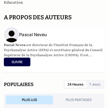
Education
A PROPOS DES AUTEURS
Pascal Neveu
Pascal Neveu
est directeur de l'Institut Français de la
Psychanalyse Active (IFPA) et secrétaire général du
Conseil
Supérieur de la Psychanalyse Active
(CSDPA). Il est
responsable national de la cellule de soutien psychologique
SUIVRE
au sein de l’
Œuvre des Pupilles Orphelins des Sapeurs-
Pompiers de France
(ODP).
POPULAIRES
24 Heures
7 Jours
PLUS LUS
PLUS PARTAGES