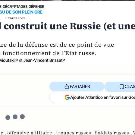
E
›
DÉCRYPTAGES
›
DÉFENSE
NSU DE SON PLEIN GRE
1 mars 2022
l construit une Russie (et un
re de la défense est de ce point de vue
fonctionnement de l’Etat russe.
vioutskii
et
Jean-Vincent Brisset
PARTAGER
CLAS
Ajouter Atlantico en favori sur Go
e ,
offensive militaire ,
troupes russes ,
Soldats russes ,