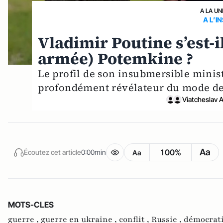
A LA UN
A L’I
Vladimir Poutine s’est-i
armée) Potemkine ?
Le profil de son insubmersible minist
profondément révélateur du mode de 
Viatcheslav A
Aa
100%
Écoutez cet article
0:00min
Aa
MOTS-CLES
guerre ,
guerre en ukraine ,
conflit ,
Russie ,
démocrati