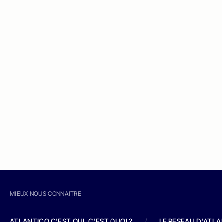
MIEUX NOUS CONNAITRE
ATLANTICO C'EST QUI, C'EST QUOI ?
/
LE RESEAU D'ATL