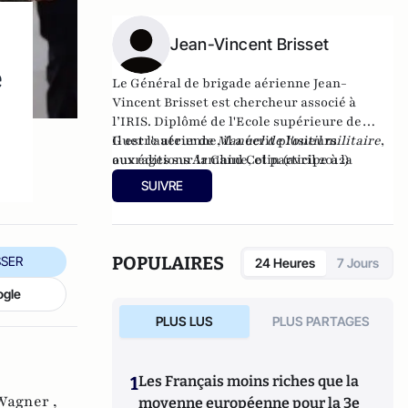
Jean-Vincent Brisset
e
Le Général de brigade aérienne Jean-
Vincent Brisset est chercheur associé à
l’IRIS. Diplômé de l'Ecole supérieure de
Guerre aérienne, il a écrit plusieurs
Il est l'auteur de
Manuel de l'outil militaire
,
ouvrages sur la Chine, et participe à la
aux éditions Armand Colin (avril 2012)
rubrique défense dans
L’Année stratégique
.
SUIVRE
POPULAIRES
SER
24 Heures
7 Jours
ogle
PLUS LUS
PLUS PARTAGES
1
Les Français moins riches que la
Wagner ,
moyenne européenne pour la 3e