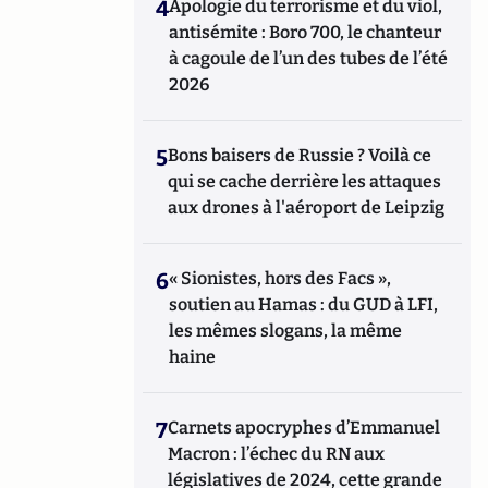
4
Apologie du terrorisme et du viol,
antisémite : Boro 700, le chanteur
à cagoule de l’un des tubes de l’été
2026
5
Bons baisers de Russie ? Voilà ce
qui se cache derrière les attaques
aux drones à l'aéroport de Leipzig
6
« Sionistes, hors des Facs »,
soutien au Hamas : du GUD à LFI,
les mêmes slogans, la même
haine
7
Carnets apocryphes d’Emmanuel
Macron : l’échec du RN aux
législatives de 2024, cette grande