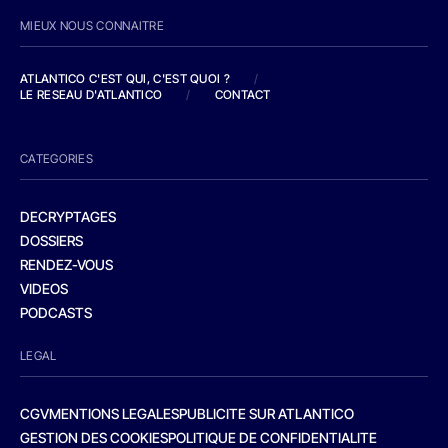
MIEUX NOUS CONNAITRE
ATLANTICO C'EST QUI, C'EST QUOI ?
/
LE RESEAU D'ATLANTICO
/
CONTACT
CATEGORIES
DECRYPTAGES
DOSSIERS
RENDEZ-VOUS
VIDEOS
PODCASTS
LEGAL
CGV
MENTIONS LEGALES
PUBLICITE SUR ATLANTICO
GESTION DES COOKIES
POLITIQUE DE CONFIDENTIALITE