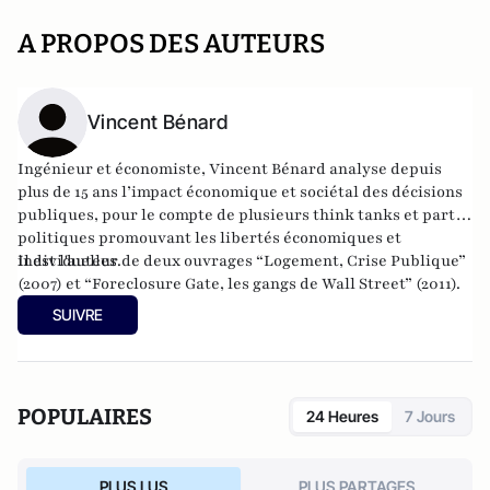
A PROPOS DES AUTEURS
Vincent Bénard
Ingénieur et économiste, Vincent Bénard analyse depuis
plus de 15 ans l’impact économique et sociétal des décisions
publiques, pour le compte de plusieurs think tanks et partis
politiques promouvant les libertés économiques et
individuelles.
Il est l'auteur de deux ouvrages “Logement, Crise Publique”
(2007) et “Foreclosure Gate, les gangs de Wall Street” (2011).
SUIVRE
POPULAIRES
24 Heures
7 Jours
PLUS LUS
PLUS PARTAGES