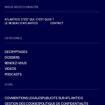
MIEUX NOUS CONNAITRE
ATLANTICO C'EST QUI, C'EST QUOI ?
/
LE RESEAU D'ATLANTICO
/
CONTACT
CATEGORIES
DECRYPTAGES
DOSSIERS
RENDEZ-VOUS
VIDEOS
PODCASTS
LEGAL
CGV
MENTIONS LEGALES
PUBLICITE SUR ATLANTICO
GESTION DES COOKIES
POLITIQUE DE CONFIDENTIALITE