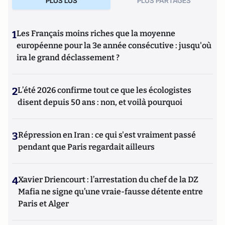
PLUS LUS
PLUS PARTAGES
nazisme et des autres violences de masse au XXème siècle
ou l’histoire des relations internationales et des conflits
contemporains. Il écrit en ce moment une biographie de
1
Les Français moins riches que la moyenne
Benjamin Disraëli.
européenne pour la 3e année consécutive : jusqu'où
ira le grand déclassement ?
2
L’été 2026 confirme tout ce que les écologistes
disent depuis 50 ans : non, et voilà pourquoi
3
Répression en Iran : ce qui s'est vraiment passé
pendant que Paris regardait ailleurs
4
Xavier Driencourt : l’arrestation du chef de la DZ
Mafia ne signe qu’une vraie-fausse détente entre
Paris et Alger