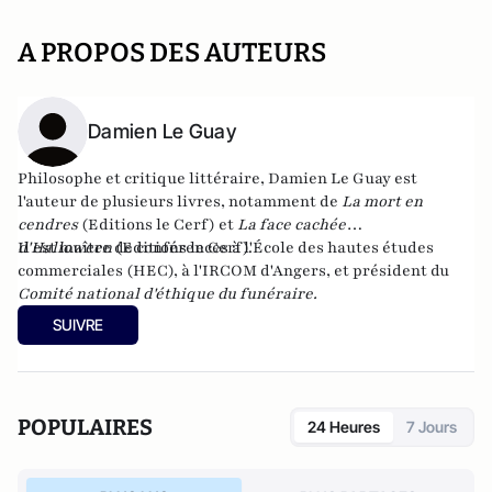
A PROPOS DES AUTEURS
Damien Le Guay
Philosophe et critique littéraire, Damien Le Guay est
l'auteur de plusieurs livres, notamment de
La mort en
cendres
(Editions le Cerf) et
La face cachée
d'Halloween
Il est maître de conférences à l'École des hautes études
(Editions le Cerf).
commerciales (HEC), à l'IRCOM d'Angers, et président du
Comité national d'éthique du funéraire.
SUIVRE
POPULAIRES
24 Heures
7 Jours