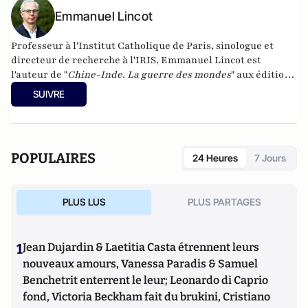
Emmanuel Lincot
Professeur à l'Institut Catholique de Paris, sinologue et
directeur de recherche à l'IRIS, Emmanuel Lincot est
l'auteur de "
Chine-Inde. La guerre des mondes
" aux éditions
Le Cerf (à paraître le 27 février).
SUIVRE
POPULAIRES
24 Heures
7 Jours
PLUS LUS
PLUS PARTAGES
1
Jean Dujardin & Laetitia Casta étrennent leurs
nouveaux amours, Vanessa Paradis & Samuel
Benchetrit enterrent le leur; Leonardo di Caprio
fond, Victoria Beckham fait du brukini, Cristiano