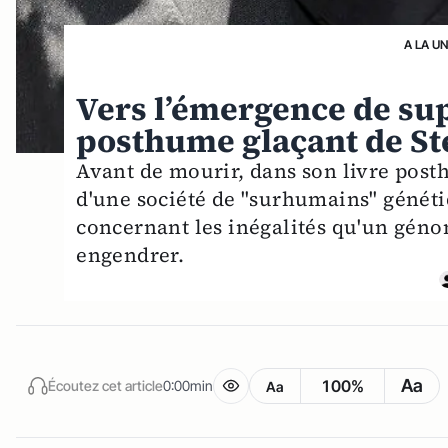
A LA U
Vers l’émergence de su
posthume glaçant de S
Avant de mourir, dans son livre pos
d'une société de "surhumains" généti
concernant les inégalités qu'un géno
engendrer.
Aa
100%
Écoutez cet article
0:00min
Aa