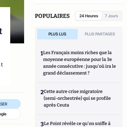
POPULAIRES
24 Heures
7 Jours
t
PLUS LUS
PLUS PARTAGES
1
Les Français moins riches que la
moyenne européenne pour la 3e
t
année consécutive : jusqu'où ira le
grand déclassement ?
2
Cette autre crise migratoire
(semi-orchestrée) qui se profile
SER
après Ceuta
ogle
3
Le Point révèle ce qu'on sniffe à