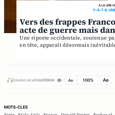
A LA UNE
›
D
Y-A-T-IL UN
Vers des frappes Franco
acte de guerre mais dan
Une riposte occidentale, soutenue par
en tête, apparaît désormais inévitabl
Aa
100%
Écoutez cet article
0:00min
Aa
MOTS-CLES
Syrie ,
Etats-Unis ,
France ,
Donald Trump ,
Bachar al