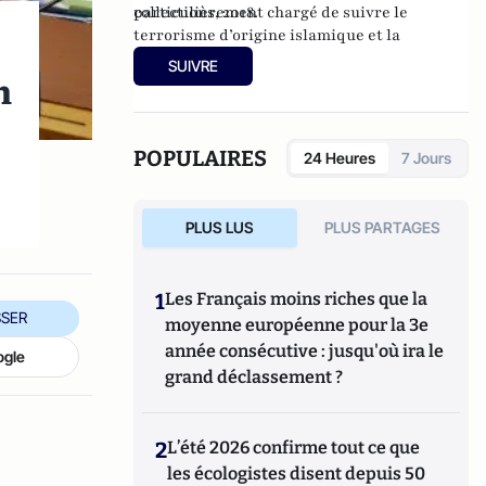
particulièrement chargé de suivre le
collections, 2018.
terrorisme d’origine islamique et la
criminalité organisée.
SUIVRE
n
i
POPULAIRES
24 Heures
7 Jours
PLUS LUS
PLUS PARTAGES
1
Les Français moins riches que la
SER
moyenne européenne pour la 3e
année consécutive : jusqu'où ira le
ogle
grand déclassement ?
2
L’été 2026 confirme tout ce que
les écologistes disent depuis 50