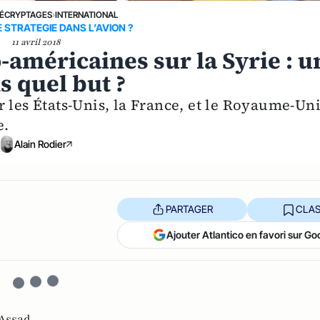
ÉCRYPTAGES
›
INTERNATIONAL
E STRATEGIE DANS L’AVION ?
11 avril 2018
-américaines sur la Syrie : u
s quel but ?
 les États-Unis, la France, et le Royaume-Un
e.
Alain Rodier
PARTAGER
CLAS
Ajouter Atlantico en favori sur Go
-Assad