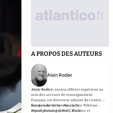
A PROPOS DES AUTEURS
Alain Rodier
Alain Rodier
, ancien officier supérieur au
sein des services de renseignement
français, est directeur adjoint du
Centre
français de recherche sur le
Son dernier livre :
Face à face Téhéran -
renseignement
Riyad. Vers la guerre ?
(CF2R). Il est
, Histoire et