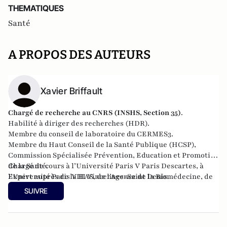
THEMATIQUES
Santé
A PROPOS DES AUTEURS
Xavier Briffault
Chargé de recherche au CNRS (
INSHS
,
Section 35
)
.
Habilité à diriger des recherches (HDR).
Membre du conseil de laboratoire du CERMES3.
Membre du Haut Conseil de la Santé Publique (
HCSP
),
Commission Spécialisée Prévention, Education et Promotion
de la Santé.
Chargé de cours à l’Université Paris V Paris Descartes, à
Expert auprès de la HAS, de l’Agence de la Biomédecine, de
l’Université Paris VIII Vincennes-Saint Denis.
la MILDT, de l’ANR, d’Universcience.
SUIVRE